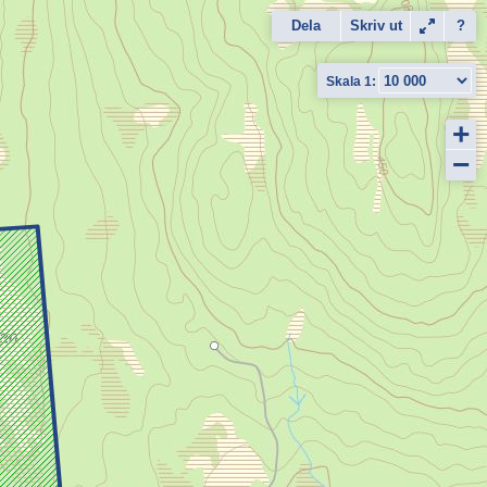
Dela
Skriv ut
?
+
−