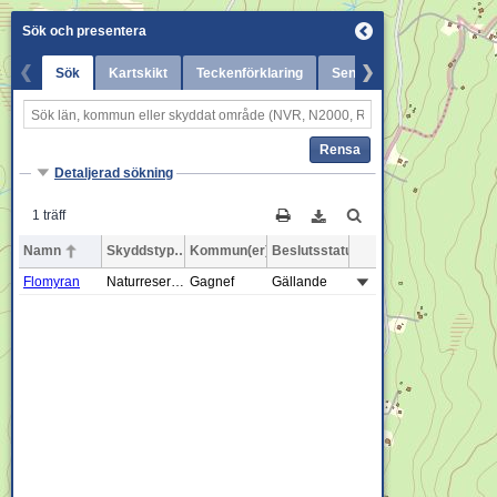
Sök och presentera
Sök
Kartskikt
Teckenförklaring
Senaste nytt
Rensa
Detaljerad sökning
1 träff
Namn
Skyddstyp
Kommun(er)
Beslutsstatus
Flomyran
Naturreservat
Gagnef
Gällande