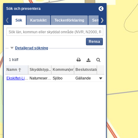
Sök och presentera
Sök
Kartskikt
Teckenförklaring
Senaste nytt
Rensa
Detaljerad sökning
1 träff
Namn
Skyddstyp
Kommun(er)
Beslutsstatus
Ekskiftet-Linneskogen
Naturreservat
Sjöbo
Gällande