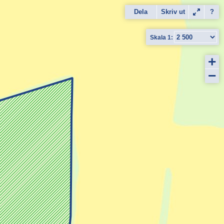
Dela
Skriv ut
?
+
−