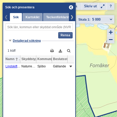
Karta
Dela
Skriv ut
Flygfoto
?
Sök och presentera
Sök
Kartskikt
Teckenförklaring
Senaste nytt
+
Rensa
−
Detaljerad sökning
1 träff
Namn
Skyddstyp
Kommun(er)
Beslutsstatus
Lindskiftet- Linneskogen
Naturreservat
Sjöbo
Gällande