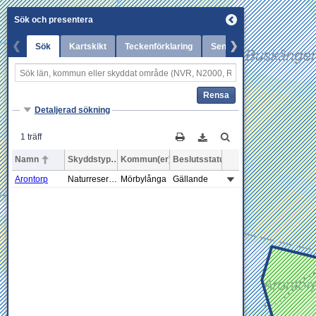
Sök och presentera
Sök
Kartskikt
Teckenförklaring
Senaste nytt
Rensa
Detaljerad sökning
1 träff
Namn
Skyddstyp
Kommun(er)
Beslutsstatus
Arontorp
Naturreservat
Mörbylånga
Gällande