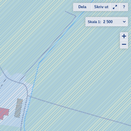
Dela
Skriv ut
?
+
−