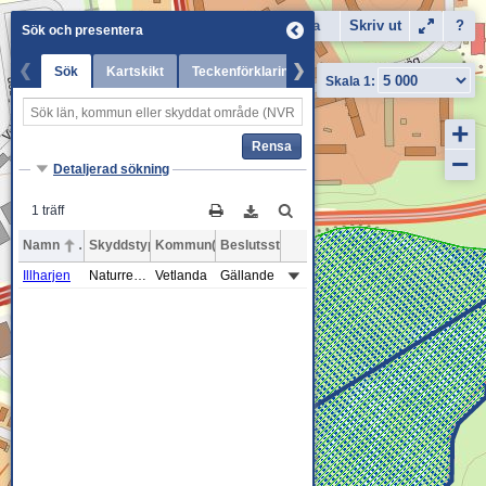
Karta
Dela
Skriv ut
Flygfoto
?
Sök och presentera
Sök
Kartskikt
Teckenförklaring
Senaste nytt
+
Rensa
−
Detaljerad sökning
1 träff
Namn
Skyddstyp
Kommun(er)
Beslutsstatus
Illharjen
Naturreservat
Vetlanda
Gällande