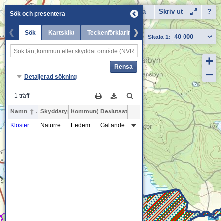
Karta
Dela
Skriv ut
Flygfoto
?
Sök och presentera
Sök
Kartskikt
Teckenförklaring
Senaste nytt
+
Rensa
−
Detaljerad sökning
1 träff
Namn
Skyddstyp
Kommun(er)
Beslutsstatus
Kloster
Naturreservat
Hedemora
Gällande