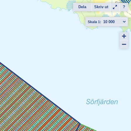
Dela
Skriv ut
?
+
−