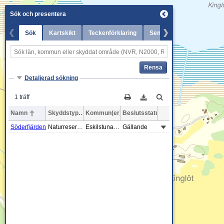
Sök och presentera
Sök
Kartskikt
Teckenförklaring
Senaste nytt
Rensa
Detaljerad sökning
1 träff
Namn
Skyddstyp
Kommun(er)
Beslutsstatus
Söderfjärden
Naturreservat
Eskilstuna, Strängnäs
Gällande