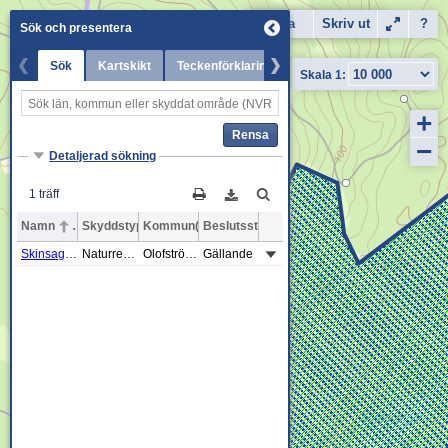
Karta
Dela
Skriv ut
Flygfoto
?
Sök och presentera
Sök
Kartskikt
Teckenförklaring
Senaste nytt
+
Rensa
−
Detaljerad sökning
1 träff
Namn
Skyddstyp
Kommun(er)
Beslutsstatus
Skinsagylet
Naturreservat
Olofström, Sölvesborg
Gällande