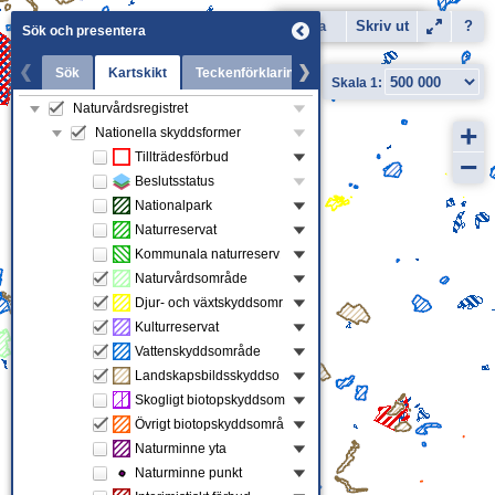
Karta
Dela
Skriv ut
Flygfoto
?
Sök och presentera
Sök
Kartskikt
Teckenförklaring
Senaste nytt
Naturvårdsregistret
Kartskikt
+
Nationella skyddsformer
Tillträdesförbud
−
Beslutsstatus
Nationalpark
Naturreservat
Kommunala naturreservat
Naturvårdsområde
Djur- och växtskyddsområde
Kulturreservat
Vattenskyddsområde
Landskapsbildsskyddsområde
Skogligt biotopskyddsområde (Skogsstyrelsen)
Övrigt biotopskyddsområde
Naturminne yta
Naturminne punkt