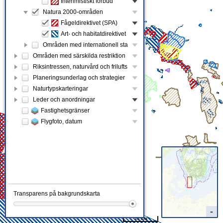
Interimistiskt förbud
Natura 2000-områden
Fågeldirektivet (SPA)
Art- och habitatdirektivet (SCI)
Områden med internationell status
Områden med särskilda restriktioner
Riksintressen, naturvård och friluftsliv
Planeringsunderlag och strategier
Naturtypskarteringar
Leder och anordningar
Fastighetsgränser
Flygfoto, datum
Transparens på bakgrundskarta
10 km