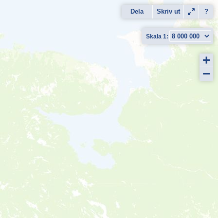
Dela
Skriv ut
?
+
−