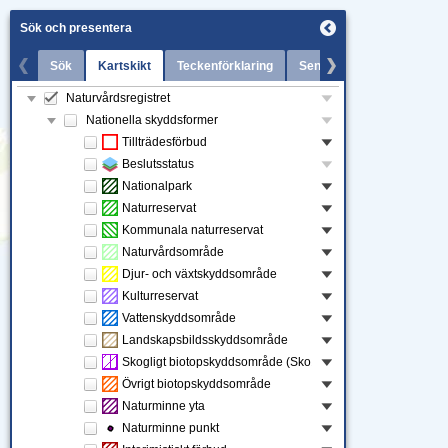
Sök och presentera
Sök
Kartskikt
Teckenförklaring
Senaste nytt
Naturvårdsregistret
Kartskikt
Nationella skyddsformer
Tillträdesförbud
Beslutsstatus
Nationalpark
Naturreservat
Kommunala naturreservat
Naturvårdsområde
Djur- och växtskyddsområde
Kulturreservat
Vattenskyddsområde
Landskapsbildsskyddsområde
Skogligt biotopskyddsområde (Skogsstyrelsen)
Övrigt biotopskyddsområde
Naturminne yta
Naturminne punkt