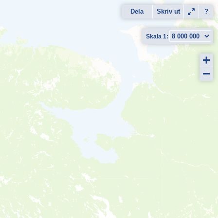
Dela
Skriv ut
?
+
−